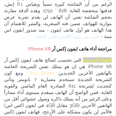
الرغم من أن الشاشة كبيرة نسبياً وبقياس 6.1 إنش،
فدقتها منخفضة للغاية: 828 * 1792. وهذه الدقة مقارنة
بحجم الشاشة تعني أن الهاتف لن يقدم تجربة عرض
موازية للهواتف ضمن فته السعرية، والمثير للاهتمام أن
هذا الهاتف هو أول هاتف ايفون - منذ صدور ايفون اس
ستة -
يأتي دون ميزة اللمس ثلاثي الأبعاد.
مراجعة أداء هاتف ايفون إكس آر
iPhone XR
النقط الأساسية
التي تحتسب لصالح هاتف ايفون إكس آر
iPhone XR هي ان هو يمتلك نفس الشريحة الخاصة
بالهاتفين الآخرين الجديدين:
A12 Bionic
ومع كون
الشريحة الجديدة تستخدم معمارية 7 نانومتر وتأتي
كتحديث لشريحة A11 الصادرة العام الماضي والقوية
للغاية، فمن الواضح أن الهاتف سيقدم مستوى أداء ممتازاً
وعلى الرغم من أنه يمتلك ذاكرة وصول عشوائي أقل من
الهاتفين الآخرين (3GB مقابل 4GB في ايفون اكس اس)
فالأمر لن يكون مشكلة على الأرجح، فهاتف ايفون إكس