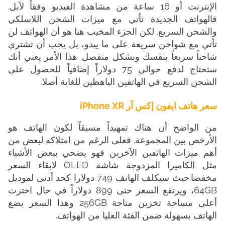
الإنترنت أو 16 ساعة من مشاهدة الفيديو وفقاً لآبل.
فالهواتف الجديدة تأتي مع ميزات الشحن اللاسلكي
والشحن السريع. لكن الجزء المخيب هنا هو أن الهواتف لن
تأتي مع شواحن سريعة على ما يبدو، بل يجب أن تشتري
شاحناً سريعاً بنقسك وبشكل منفصل. هذا الأمر يعني أنك
ستحتاج لدفع حوالي 75 دولاراً إضافياً للحصول على
الشحن السريع في الهاتفين الباهظين للغاية أصلا.
سعر هاتف ايفون إكس آر iPhone XR
من الواضح أن هناك تمهيداً مسبقاً لكون الهاتف هو
الأرخص بين المجموعة. فعلى الرغم من امتلاكه لبعض من
أهم ميزات الهاتفين الآخرين فهو يضحي ببعض الأشياء
مثل الكاميرا المزدوجة شاشة OLED لابقاء السعر
مخفضا.حيث سيكلف الهاتف 749 دولارا كحد أدنى لموديل
64GB، ويرتفع السعر حتى 899 دولاراً في حال اخترت
أعلى مساحة تخزين متاحة 256GB وهذا السعر يضع
الهاتف بسهولة ضمن الفئة العليا من الهواتف.