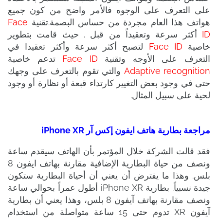
على التعرف على الوجوه فالأمر واضح من كون جميع
هواتف هذا العام مجردة من حساس البصمة.تقنية
Face
ID
أكثر سرعة وتعقيداً من قبل . حيث
قامت بتطوير
خاصية
Face ID
لتصبح أكثر سرعة وأكثر تعقيدا في
التعرف على الأوجه وتقنية
Face ID
تدعم خاصية
Adaptive recognition
والتي تقوم بالتعرف على وجهك
حتى في وجود بعض التغيير كارتداء قبعة أو نظارة أو وجود
لحية على سبيل المثال.
مراجعة بطارية هاتف ايفون إكس آر iPhone XR
فقد قالت الشركة خلال المؤتمر بأن الهاتف سيقدم ساعة
ونصف من حياة البطارية الإضافية مقارنة بهاتف ايفون 8
بلس. وهذا ما يفترض أن يعني أن أحياة البطارية ستكون
جيدة نسبياً. بطارية iPhone XR أطول عمراً بحوالي ساعة
ونصف مقارنة بهاتف آيفون 8 بلس، وهذا يعني أن بطارية
آيفون XR تدوم حتى 15 ساعة متواصلة من استخدام