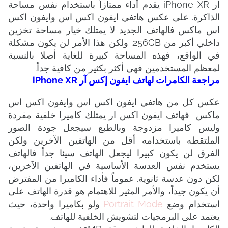
آر iPhone XR يقدم أداء ممتازاً باستخدام نفس مساحة
الذاكرة. على عكس هاتفي ايفون اكس اس وايفون اكس
اس ماكس فالهاتف الجديد لا يمتلك خيار مساحة تخزين
داخلي أكبر من 256GB. ولكن هذا الأمر لن يكون مشكلة
في الواقع، فهذه المساحة كبيرة للغاية أصلا بالنسبة
لمعظم المستخدمين فهي أكثر بكثير من كافية جداً.
مراجعة الكامرات لهاتف
ايفون إكس آر iPhone XR
عكس كل من هاتفي ايفون اكس اس وايفون اكس اس
ماكس فهاتف ايفون اكس ار يمتلك كاميرا خلفية مفردة
وليس كاميرا مزدوجة وبالطبع سيجعل جودة الصور
الملتقطه باستخدامه أقل من الهاتفين الآخرين ولكن
الفرق لن يكون كبيرا ليجعل الهاتف سيئا جداً فالهاتف
يستخدم نفس العدسة الأساسية في الهاتفين الآخرين،
لكن دون عدسة ثانوية. عموماً فأداء الكاميرا من المفترض
أن يكون جيداً، والأمر المثير للاهتمام هو قدرة الهاتف على
استخدام وضع
Portrait Mode
ولو بكاميرا واحدة، حيث
يعتمد على البرمجيات لتشويش الخلفية للهاتف.