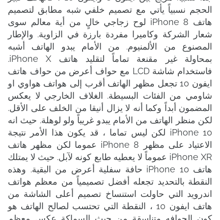
الحجم نسبياً يأتي مع تصميم خلفي شبه مطابق لتصميم
هاتف iPhone 8 لوح زجاجي خالٍ من أية معالم سوى
شعار الشركة وكاميرا مفردة بارزة في الزاوية. والإطار
المصنوع من الألمنيوم. من الأمام يبدو الهاتف أشبه
بمحاولة غير مقنعة تماماً لتقليد هاتف iPhone X.
فاستخدام شاشة LCD مع حواف أعرض من حواف هاتف
ايفون 10 تجعل مظهر الهاتف أقرب إلى هواتف هواوي او
شاومي من الفئات البسيطة. الغلاف الخارجي لا يعكس
المضمون أبداً وكما أنه لا يزال أنيقا من الخلف على الأقل.
لكن منظر الهاتف من الأمام يبدو غريباً ولو لوهلة. حيث انه
iPhone 10 لكن ليس تماما ، قد يكون هذا الأمر نتيجة
الاعتياد على مظهر iPhone 8 عموما لكن مظهر هاتف
iPhone XR عموماً لا يعطيه طابع كونه لآبل. حيث لا يمتلك
هاتف iPhone 10 حافة سفلية أعرض من البقية. وهذه
النقطة بالتحديد تجعله أفضل تصميمياً من معظم هواتف
اندرويد التي حاولت استنساخ تصميم أعلى الشاشة من
هاتف ايفون 10 ، النقطة التي تحتسب لصالح الهاتف هو
كون الحوافه متناسقة من حيث السماكة عكس معظم