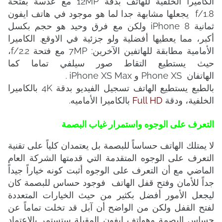
الكاميرا الخلفية للهاتف بدقة 12MP مع عدسة بفتحة
f/1.8 يجعلها مشابهة جدا لما هو موجود في هاتف ايفون
ثمانية iPhone 8 ولكن مع فرق وحيد هو حجم بكسل
أكبر، مما يعطيها أفضلية ولو جزئية في الاوقع. الكاميرا
الأمامية مطابقة للهاتفين الآخرين: 7MP مع فتحة f/2.2،
حيث يستطيع التقاط صور سيلفي تماما كما
الهاتفان
Phone XS
و iPhone XS Max .
بالطبع يستطيع الهاتف تسجيل الفيديو بدقة 4K بالكاميرا
الخلفية، ودقة
Full HD
بالكاميرا الأماميه.
التعرف على الوجوه واستمرار غياب البصمة
لا يمتلك الهاتف حساساً للبصمة بل يعتمدان كلياً على تقنية
التعرف على الوجوه المتقدمة التي قدمتها الشركة العام
الماضي مع أن التعرف على الوجوه أثبت كونه خياراً جيداً
جداً للأمان وفتح قفل الهاتف فوجود حساس للبصمة كان
ليجعل الأمور أفضل بكثير من حيث الخيارات المتعددة
لفتح القفل ولكن من الواضح أن آبل قد تخلت تماماً عن
حساس البصمة وهواتف ايفون المقبلة ستستمر بالاعتماد