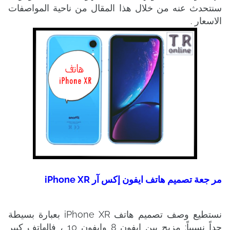
سنتحدث عنه من خلال هذا المقال من ناحية المواصفات
الاسعار .
مر جعة تصميم هاتف ايفون إكس آر iPhone XR
نستطيع وصف تصميم هاتف iPhone XR بعبارة بسيطة
جداً نسبياً: مزيج بين ايفون 8 وايفون 10 ، فالهاتف كبير