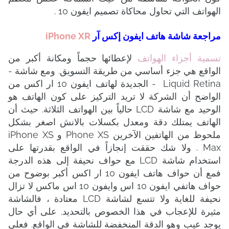
الهواتف التي تحاول محاكاة تصميم ايفون 10 .
مراجعة شاشة هاتف ايفون إكس آر
iPhone XR
تسمية أجزاء الهواتف
لإعطائها حجماً ومكانة أكبر من
الواقع هي جزء أساسي من طريقة التسويق. ومع شاشة -
Liquid Retina - الجديدة لهاتف ايفون 10 ار اكس من
الواضح أن الشركة لا تريد التركيز على كون الهاتف هو
الوحيد مع شاشة LCD حالياً بين الهواتف الثلاثة. حيث أن
الهاتف يمتلك دقة ومعدل بكسلات بالانش اصغر بشكل
ملحوظ من الهاتفين الآخرين Phone XS و iPhone XS
Max . ولا شك حققت إنجازاً في الواقع بقدرتها على
استخدام شاشة LCD مع حواف نحيفة إلى هذه الدرجة
فمع أن حواف هاتف ايفون 10 ار اكس أكبر بوضوح من
حواف هاتفي ايفون 10 اس وايفون 10 اس ماكس لا تزال
نحيفة للغاية ولا تتسع لشاشة LCD معتادة ، فالشاشة
مثيرة للإعجاب في هذا الخصوص بالتحديد. على أي حال
يوجد عيب وهو الدقة المنخفضة للشاشة في الواقع. فعلى