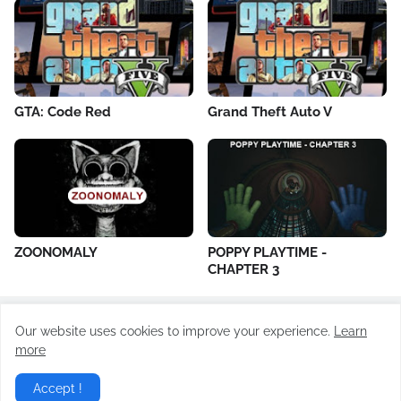
GTA: Code Red
Grand Theft Auto V
ZOONOMALY
POPPY PLAYTIME -
CHAPTER 3
Our website uses cookies to improve your experience.
Learn
All Rights Reserved ©
Todayrevision.online
more
Home
About Us
Contact Us
Privacy Policy
Accept !
Terms of Use