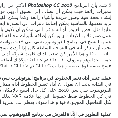
لا شك بأن البرنامج
Photoshop CC 2018
الاكثر من رائ
إنشاء تحفة فنية وصور فريدة وأشياء رائعة وكما يمكن القيا
تريد تعديلها. بالمناسبة يمكن إضافة تأثيرات الي الصورة ايضا
عليها مثل بعض العيوب أو الشوائب التي ممكن ان تكون با
عمل صور ثلاثية الابعاد 3D ويمكن إضافة تأثيرات مختلفة اخرى، وأشياء مميزة فريدة وجميلة.
عملية النسخ في برنامج الفوتوشوب سي سي 2018 بواسطة Ctrl + C
يجب أن نتذكر أنه في النسخة السابقة كان إذا أردت نسخ 
Duplicate و هذا الأمر كن صعب لذلك قامت شركة أ
جميلة جدا وهو معروف + C
تنسخ طبقة فوق طبقة و هذا ب Ctrl + C ثم Shift + Ctrl + V. وهذه طريقة رائعة ومختصرة جداً.
عملية تغيير أداة تغيير الخطوط في برنامج الفوتوشوب سي سي 
في البداية يجب ان نقول ان أداة تغيير الخطوط أداة ممت
الفوتوشوب سي سي 2018. على كل حال اص
في كل الخطو
بكل التفاصيل الموجودة فية و هذا سوف يعطي لك الحرية أك
عملية التطوير في الأداة للفرش في برنامج الفوتوشوب سي سي