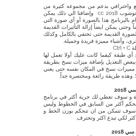
ع واحترافي بدعم من مجموعه كثيرة من
مميزات رائعة حيث يمكن أن تضاف إلي تطبيق أدوبي فوتوشوب cc 2018 وإضافتا الي ذلك يمكن
م بالبرنامج هذا بالصورة أو أي صورة التي
ً وحتى يمكن ايضاً إزالة التأثيرات القديمة
لصورة القديمة حتى تختفي بالكامل وكذلك
أي طبقة كيفما كانت عليك أولا تعمل لها
دبي ببعض التعديل بإضافة ميزات نسخ بطريقة
Ctrl  تم Ctrl + V وكذلك أضافة مميزات نسخ في المكان نفسه حتى يعني
2018
ازة و سوف تعطي لك حرية أكثر في برنامج
بح بالإمكان تحكم أكثر من السابق في الخطوط وليس
ط فقط خطوط التي بها علامه VAR لذلك سوف تتمكن من ان تتحكم بوزن الخط و
ثر لكي تبدع اكثر وتحترف.
 2018