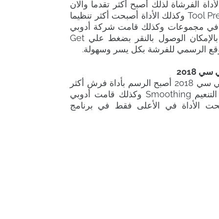
داة الفرشاة لذلك أصبح أكثر تقدما والان
أصبح بإلامكان حفظ الفرش بدون الحاجة للمرور بأداة Tool Preset وكذلك الأداة أصبحت أكثر تنظيما
ا في مجموعات وكذلك قامت شركة أدوبي
بعرض مجموعة من الفرش الرائعة مجانا في موقعها و بالإمكان الوصول بالنقر بضغط علي Get
ي 2018
عملية إضافة تنعيم لأداة الفرش في برنامج الفوتوشوب سي سي 2018 أصبح الرسم بأداة فرش أكثر
سهولة و اتقان وهذا بعض أن أضافة الشركة أدوبي أداة التنعيم Smoothing وكذلك قامت أدوبي
صبحت الأداة في الأعلى فقط في برنامج