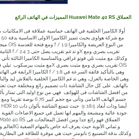
المميزات في الهاتف الرائع Huawei Mate 40 RS العملاق
أولا الكاميرا الخلفية في الهاتف خماسية عملاقة فى الامكان
ميجا بي
من افضل الشاشات فى للهواتف فهي من نوع اوليد التى تمتاز بأل
جودة عالية ومشبعة والمهم انها تعمل في جميع الاضاءات القوية مثل اشعة الشمس او الاضاءات الخافتة الضعيفة.
وكذلك بدقة التصنيع 5 نانومتر حيث هي موفرة للطاقة ف