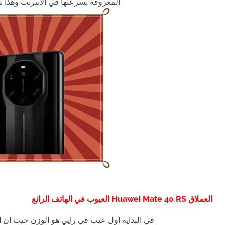
الهاتف يدعم شبكات الجيل الخامس 5G المعروفة بسرعتها في الانترنت وهذا شى رائع.
العيوب في الهاتف الرائع Huawei Mate 40 RS العملاق
في البداية اول عيب في رايي هو الوزن حيث ان الهاتف يأتي مع وزن ثقيل نسبيا حوالي 234 جرام.