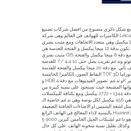
يات مع شكل دائري مصنوع من افضل شركات تصنيع
الكاميرات للهواتف في العالم وهى شركة Leica مع شركة هواوى بحيث تتميز الكاميرا الاولى الاساسية بدقة 50
كسل وهي متعدد الاتجاهات ومع مثبت بصري OIS ومع فتحة للعدسة f / 1.9 من النوع العريضة والكاميرا
الثانية تكون بدقة 12 ميجا بيكسل و الفتحة للعدسة هي f / 2.4 و تدعم تقريب يصل حتى 3X تقريب بصري ومع
مثبت بصري OIS وكذلك مع مثبت تلي فوتو غرافي وبالمناسبة الكاميرا الثالثة تأتي مع دقة 8 ميجا بيكسل والفتحة
للعدسة f / 4.4 مع مثبت بيرسكوب تيلي فوتو وتدعم تقريب يصل حتى 10X تقريب بصري ومع مثبت بصري OIS
الكاميرا الرابعة في الهاتف تأتي مع دقة 20 ميجا بيكسل والفتحة للعدسة f / 1.8 وهى بالتأكيد فائقة السرعة في
التقاط الصور، الكاميرا الخامسة TOF 3D وهى الخاصة بالعزل، وهي تدعم الكاميرا الخلفية بالفلاش ليد والبانوراما
و HDR و تدعم تصوير الفيديوهات مع دقة 4K بالهاتف. على كل حال الشاشة ذات تصميم رائع ومختلفة حيث تعتبر
وانها المشبعة حيث تستحوذ على نسبة كبيرة من
جسم الهاتف الامامى وتأتى مع حجم كبير 6.76 بوصة تقريبا ومع دقة 1344 × 2772 بيكسل ومع بكثافة للبيكسلات
هي 456 بيكسل لكل بوصة وهي تدعم خاصية الـ HDR 10 أيضا وذات أبعاد 18.5: 9 حيث تتمتع الشاشة بألوان ذات
بالنسبة لاداء المعالج في الهاتف الرائع Huawei Mate 40 RS العملاق فهو رائع جدا ومن افضل المعالجات فى
العالم وهو داعم لشبكات الجيل الخامس كيرين 9000 5G و ثماني الأنوية حيث يعرف انه خاص بالمهام الصعبة
ي البطارية وكذلك تقليل نسبة سخونة الهاتف. على كل حال