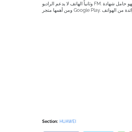
وثانياً الهاتف لا يدعم الراديو FM. وكذلك مقاوم الهاتف للأتربة والماء فهو حامل شهادة IP68 ولا يدعم خدمات جوجل
Section:
HUAWEI