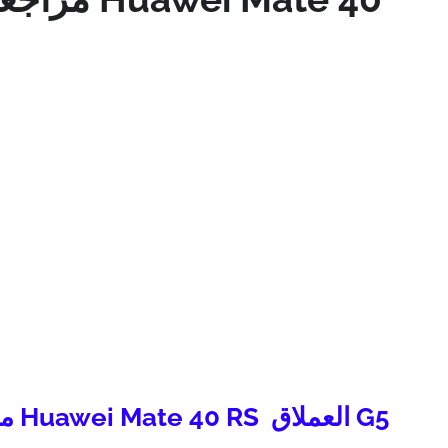
مراجعة الهاتف الرائع هاتف Huawei Mate 40 RS العملاق G5