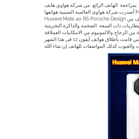
هاتف الرائع من شركة هواوى هاتف Huawei Mate 40 RS Porsche العملاق حيث
أصدرت شركة هواوى العالمية الصينية هواتفها Mate والمعروفة أنها من الهواتف المحترفة ومن بينها هاتف
Huawei Mate 40 RS Porsche Design فهو من حيث الإمكانيات والتصميم يعتبر اسطورة في عالم الهواتف من
لبطاريات ذات السعة الضخمة والذاكرة التخزينية
 من الزجاج والالمونيوم من الامكانيات العملاقة
حيث تحاول الشركة هواوي من منافسة الشركة الامريكية آبل التي قامت بأطلاق هواتف آيفون 12 فى هذا الشهر