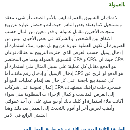
بالعمولة
لا شك ان التسويق بالعمولة ليس بالأمر الصعب أو شيء معقد
ومستحيل كما يعتقد بعض الناس حيث انه باختصار عبارة عن بيع
منتجات الآخرين مقابل عمولة او قدر معين من المال حسب
الاتفاق بين الشخص أو الشركة. في بعض الأحيان ليس من
الضرورة أن تكون العملية عبارة عن بيع بل مجرد إملاء استمارة أو
إدخال إيميل, حسب العرض الذي اخترت الترويج له. هنالك نوعان
للتسويق بالعمولة وهما في المختصر: CPA و CPS، حيث ان CPA
هو الدفع مقابل كل عملية: على سبيل المثال ملئ استمارة أو
إدخال الإيميل أو إدخال رقم هاتف. أما CPS هو الدفع او الربح عن
كل عملية بيع ناجحة. على كل حال بعد إتمام عمليات البيع أو
إكمال تحويلة على شركات CPA فبمجرد جلب ترافيك مستهدف
إلى العرض المناسب وإكمال الإجراءات المطلوبة مني سواء
أكانت ملاء استمارة أو كليك بانك أو بيع منتج على ان آخذ عمولتي
وأذهب لعرض آخر أو أقوم بالتحدث إلى العميل بعد ذلك وهذا
الشيئي الرائع في الامر
الطريقة الثانية للربح من الانترنت عن طريق العمل الحر