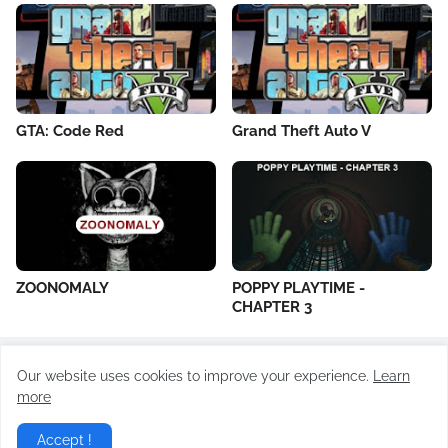
GTA: Code Red
Grand Theft Auto V
ZOONOMALY
POPPY PLAYTIME -
CHAPTER 3
Our website uses cookies to improve your experience.
Learn
All Rights Reserved ©
Todayrevision.online
more
Home
About Us
Contact Us
Privacy Policy
Accept !
Terms of Use