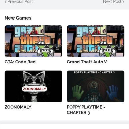
Previous Post
Next Post
New Games
GTA: Code Red
Grand Theft Auto V
ZOONOMALY
POPPY PLAYTIME -
CHAPTER 3