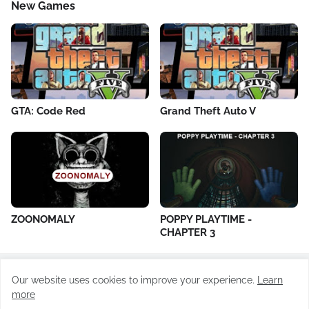
New Games
GTA: Code Red
Grand Theft Auto V
ZOONOMALY
POPPY PLAYTIME -
CHAPTER 3
Our website uses cookies to improve your experience.
Learn
All Rights Reserved ©
Todayrevision.online
more