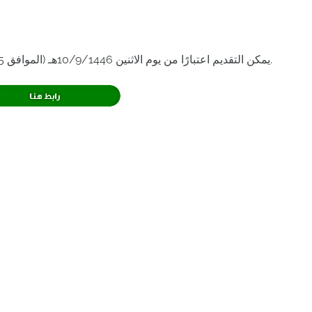
يمكن التقديم اعتبارًا من يوم الاثنين 10/9/1446هـ (الموافق 10/3/2025م) من خلال الرابط التالي: اضغط هنا.