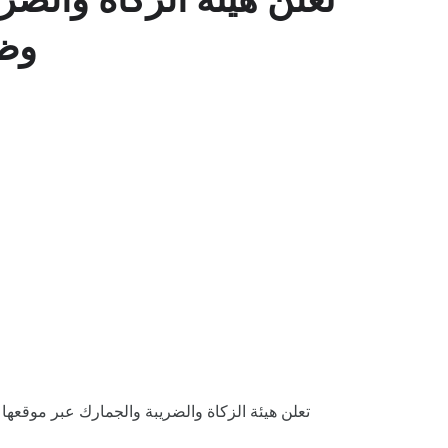
وظا
تعلن هيئة الزكاة والضريبة والجمارك عبر موقعها الإلكتروني (بوابة التوظيف) عن توفر 10 وظائف