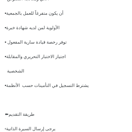
▪️أن يكون متفرغاً للعمل بالجمعية
▪️الأولوية لمن لديه شهادة خبرة
▪️ توفر رخصة قيادة سارية المفعول
▪️اجتياز الاختبار التحريري والمقابلة
الشخصية
▪️يشترط التسجيل في التأمينات حسب الأنظمة
⬅️طريقة التقديم
▫️يرجى إرسال السيرة الذاتية