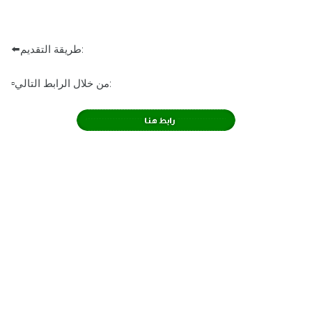
⬅️طريقة التقديم:
▫️من خلال الرابط التالي: