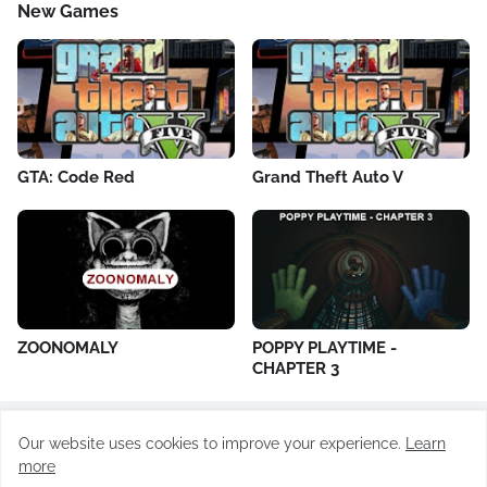
New Games
GTA: Code Red
Grand Theft Auto V
ZOONOMALY
POPPY PLAYTIME -
CHAPTER 3
Our website uses cookies to improve your experience.
Learn
All Rights Reserved ©
Todayrevision.online
more